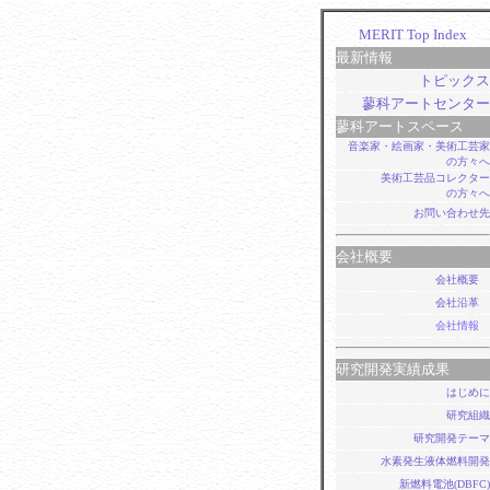
MERIT Top Index
最新情報
トピックス
蓼科アートセンター
蓼科アートスペース
音楽家・絵画家・美術工芸家
の方々へ
美術工芸品コレクター
の方々へ
お問い合わせ先
会社概要
会社概要
会社沿革
会社情報
研究開発実績成果
はじめに
研究組織
研究開発テーマ
水素発生液体燃料開発
新燃料電池(DBFC)