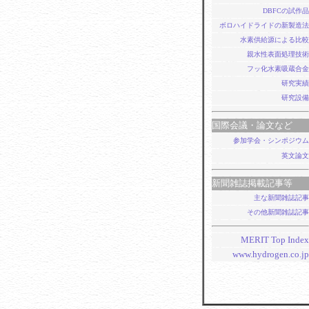
DBFCの試作品
ボロハイドライドの新製造法
水素供給源による比較
親水性表面処理技術
フッ化水素吸蔵合金
研究実績
研究設備
国際会議・論文など
参加学会・シンポジウム
英文論文
新聞雑誌掲載記事等
主な新聞雑誌記事
その他新聞雑誌記事
MERIT Top Index
www.hydrogen.co.jp