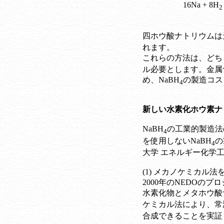
16Na + 8H
2
四ホウ酸ナトリウムは天然
れます。
これらの方法は、どちら
ル必要とします。金属
め、NaBH
の製造コス
4
新しい水素化ホウ素ナ
NaBH
の工業的製造法
4
を使用しないNaBH
の
4
大学 エネルギー化学工
(1) メカノケミカル
2000年のNEDOの
水素化物とメタホウ酸ナ
ケミカル法により、常
合成できることを実証