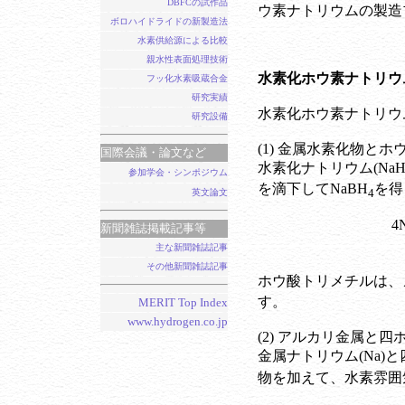
DBFCの試作品
ウ素ナトリウムの製造
ボロハイドライドの新製造法
水素供給源による比較
親水性表面処理技術
水素化ホウ素ナトリウ
フッ化水素吸蔵合金
研究実績
水素化ホウ素ナトリウ
研究設備
(1) 金属水素化物と
国際会議・論文など
水素化ナトリウム(Na
参加学会・シンポジウム
を滴下してNaBH
を得
4
英文論文
4N
新聞雑誌掲載記事等
主な新聞雑誌記事
その他新聞雑誌記事
ホウ酸トリメチルは、
す。
MERIT Top Index
www.hydrogen.co.jp
(2) アルカリ金属と
金属ナトリウム(Na)と
物を加えて、水素雰囲