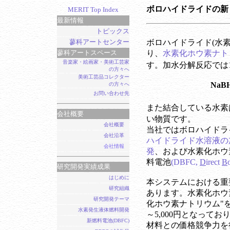
ボロハイドライドの新
MERIT Top Index
最新情報
トピックス
蓼科アートセンター
ボロハイドライド(水
蓼科アートスペース
り、
水素化ホウ素ナトリ
音楽家・絵画家・美術工芸家
す。加水分解反応では1
の方々へ
美術工芸品コレクター
NaB
の方々へ
お問い合わせ先
また結合している水素
会社概要
い物質です。
会社概要
当社ではボロハイドラ
会社沿革
ハイドライド水溶液の
会社情報
発
、および水素化ホウ
料電池
(DBFC,
D
irect
B
研究開発実績成果
はじめに
本システムにおける重
研究組織
あります。水素化ホウ
研究開発テーマ
化ホウ素ナトリウム"を
水素発生液体燃料開発
～5,000円となっ
新燃料電池(DBFC)
材料との価格競争力を