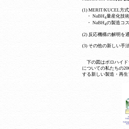
(1) MERIT/KUC
・ NaBH
量産化技
4
・ NaBH
の製造コ
4
(2) 反応機構の解明
(3) その他の新しい手
下の図はボロハイド
についての私たちの20
する新しい製造・再生