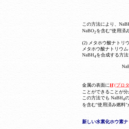
この方法により、NaB
NaBO
を含む"使用済み
2
(2) メタホウ酸ナト
メタホウ酸ナトリウム
NaBH
を合成する方法
4
Na
-
金属の表面に
H
(プロ
ことができることが分
この方法でも NaBH
4
を含む"使用済み燃料"
新しい水素化ホウ素ナト